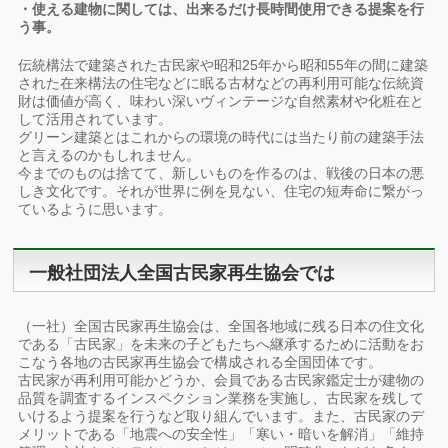
・使える建物に関しては、出来るだけ長時間使用できる提案を行
う事。
伝統構法で建築された古民家や昭和25年から昭和55年の間に建築
された在来構法の住宅などに眠る古材などの再利用可能な伝統資
財は価値が高く、味わい深いヴィンテージな自然素材や化粧在と
して活用されています。
グリーン建築とはこれからの環境の時代には当たり前の建築手法
と言えるのかもしれません。
今までのものは捨てて、新しいものを作るのは、戦後の日本の悪
しき文化です。それが世界に例を見ない、住宅の短寿命に繋がっ
ているように思います。
一般社団法人全国古民家再生協会では
（一社）全国古民家再生協会は、全国各地域に残る日本の住文化
である「古民家」を未来の子どもたちへ継承するために活動をお
こなう各地の古民家再生協会で構成される全国団体です。
古民家が再利用可能かどうか、会員である古民家鑑定士が建物の
品質を調査するインスペクション業務を実施し、古民家を残して
いけるよう提案を行うなど取り組んでいます。また、古民家のデ
メリットである「地震への安全性」「寒い・暗いを解消」「維持