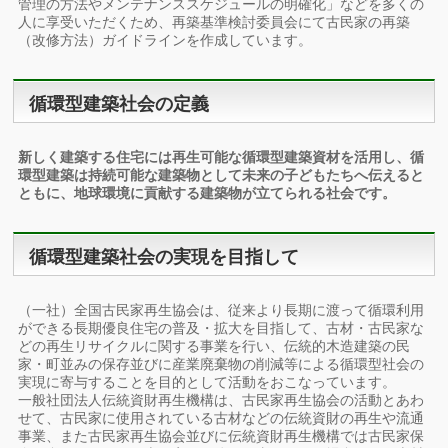
管理の方法やメンテナンススケジュールの明確化」などを多くの
人に享受いただくため、再築基準検討委員会にて古民家の再築
（改修方法）ガイドラインを作成しています。
循環型建築社会の定義
新しく建築する住宅には再生可能な循環型建築資材を活用し、循
環型建築は持続可能な建築物として未来の子どもたちへ伝えると
ともに、地球環境に貢献する建築物が立てられる社会です。
循環型建築社会の実現を目指して
（一社）全国古民家再生協会は、従来より長期に渡って循環利用
ができる長期優良住宅の普及・拡大を目指して、古材・古民家な
どの再生リサイクルに関する事業を行い、伝統的木造建築の民
家・町並みの保存並びに産業廃棄物の削減等による循環型社会の
実現に寄与することを目的として活動をおこなっています。
一般社団法人伝統資財再生機構は、古民家再生協会の活動とあわ
せて、古民家に使用されている古材などの伝統資財の再生や流通
事業、また古民家再生協会並びに伝統資財再生機構では古民家保