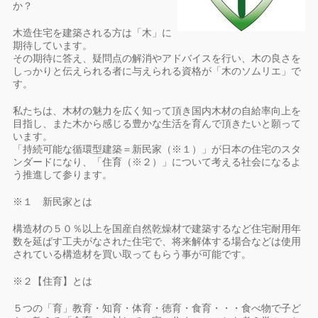
か？
木造住宅を建築される方は「木」に
期待しています。
その期待に答え、疑問点の解消やアドバイスを行い、木の良さを
しっかりと伝えられる者に与えられる資格が「木のソムリエ」で
す。
私たちは、木材の魅力を広く知って頂き国内木材の自給率向上を
目指し、また木から感じる豊かな生活を育んで頂きたいと願って
います。
「持続可能な循環型建築＝新民家（※１）」が日本の住宅のスタ
ンダードになり、「住育（※２）」について考える社会になるよ
う推進して参ります。
※１ 新民家とは
構造材の５０％以上を国産自然乾燥材で建築するなど住宅耐用年
数を延ばす工夫がなされた住宅で、将来解体する場合などは使用
されている構造材を買い取ってもらう事が可能です。
※２【住育】とは
５つの「育」教育・知育・体育・徳育・食育・・・食べ物で子ど