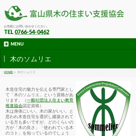
お気軽にお問い合わせください。
TEL
0766-54-0462
MENU
木のソムリエ
HOME
»
木のソムリエ
木造住宅の魅力を伝える専門家とし
て「木のソムリエ」という資格があ
ります。（
一般社団法人住まい教育
推進協会
認定資格）
木は身体にいい。木の家がいい。と
思われ木造住宅を選択し建築されて
いる方も多いですが、どのくらいの
方が「木の良さ」「使われている木
のコト」を知っているのでしょう