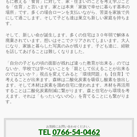
もに教える「食育」に対して、家・住まいのことを考え学ぶこと
を「住育」と言います。家とは本来「家族で幸せに暮らす基本の
場所」です。多くの場合ローンを支払いながら、苦楽を家族で共
にして過ごします。そして子ども達は巣立ち新しい家庭を持ちま
す。
そして、新しい命が誕生します。多くの住宅は３０年弱で解体＆
廃棄されています。想いはそこでクリアされてしまいます。大人
になり、家族と暮らした写真のみが残ります。子ども達に、経験
を話してあげることは難しくなりました。
「自分の子どもの頃の面影が残れば違った教育が出来る」のでは
ないか、学校では学べないことを「親として伝えることが出来る
のではないか？」視点を変えてみると「環境問題」も【住育】で
考えることが出来ます。森林は二酸化炭素を吸収し酸素を放出し
ます。そして木材は炭素を溜め住宅に使われます。木材を再活用
することは二酸化炭素削減に繋がります。森と住宅から環境を考
えます。それは「もったいないの心」を育てることにも繋がりま
す。
お気軽にお問い合わせください。
TEL
0766-54-0462